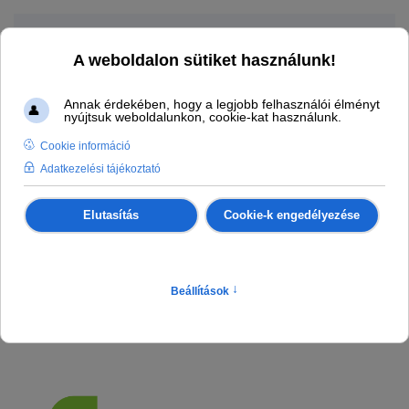
Fő tartalom átugrása